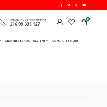
0
APPELEZ-NOUS MAINTENANT
+216 99 333 127
MONTRES SERGIO TACCHINI
CONTACTEZ-NOUS