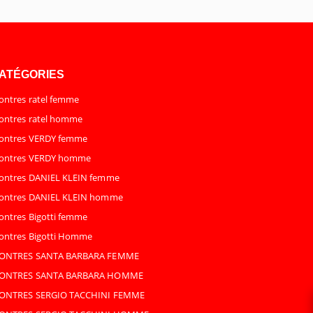
ATÉGORIES
ntres ratel femme
ntres ratel homme
ontres VERDY femme
ontres VERDY homme
ontres DANIEL KLEIN femme
ontres DANIEL KLEIN homme
ntres Bigotti femme
ntres Bigotti Homme
ONTRES SANTA BARBARA FEMME
ONTRES SANTA BARBARA HOMME
ONTRES SERGIO TACCHINI FEMME