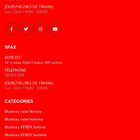
JOURS/HEURES DE TRAVAIL:
Lun - Dim / 9h00 - 20h00
SFAX
ADRESSE:
𝟏𝟎 𝐀𝐯𝐞𝐧𝐮𝐞 𝐇𝐞́𝐝𝐢 𝐂𝐡𝐚𝐤𝐞𝐫 𝟏𝟎𝟎 𝐦𝐞̀𝐭𝐫𝐞𝐬
TÉLÉPHONE:
58 816 096
JOURS/HEURES DE TRAVAIL:
Lun - Dim / 9h00 - 20h00
CATÉGORIES
Montres ratel femme
Montres ratel homme
Montres VERDY femme
Montres VERDY homme