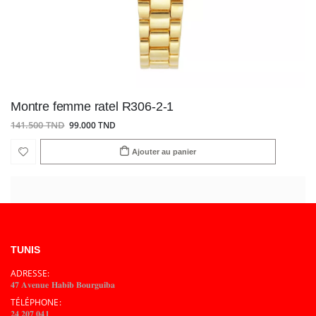
Montre femme ratel R306-2-1
141.500 TND
99.000 TND
Ajouter au panier
TUNIS
ADRESSE:
𝟒𝟕 𝐀𝐯𝐞𝐧𝐮𝐞 𝐇𝐚𝐛𝐢𝐛 𝐁𝐨𝐮𝐫𝐠𝐮𝐢𝐛𝐚
TÉLÉPHONE:
𝟐𝟒 𝟐𝟎𝟕 𝟎𝟒𝟏