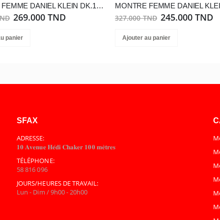
MONTRE FEMME DANIEL KLEIN DK.1.13215-5
269.000 TND
245.000 TND
TND
327.000 TND
au panier
Ajouter au panier
SFAX
C
ADRESSE:
Mo
𝟏𝟎 𝐀𝐯𝐞𝐧𝐮𝐞 𝐇𝐞́𝐝𝐢 𝐂𝐡𝐚𝐤𝐞𝐫 𝟏𝟎𝟎 𝐦𝐞̀𝐭𝐫𝐞𝐬
Mo
TÉLÉPHONE:
M
58 816 096
M
JOURS/HEURES DE TRAVAIL:
Lun - Dim / 9h00 - 20h00
M
M