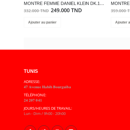
MONTRE FEMME DANIEL KLEIN DK.1.13217-1
249.000 TND
332.000 TND
359.000 
Ajouter au panier
Ajouter 
TUNIS
ADRESSE:
𝟒𝟕 𝐀𝐯𝐞𝐧𝐮𝐞 𝐇𝐚𝐛𝐢𝐛 𝐁𝐨𝐮𝐫𝐠𝐮𝐢𝐛𝐚
TÉLÉPHONE:
𝟐𝟒 𝟐𝟎𝟕 𝟎𝟒𝟏
JOURS/HEURES DE TRAVAIL:
Lun - Dim / 9h00 - 20h00