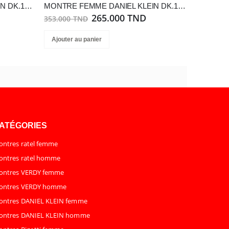
MONTRE FEMME DANIEL KLEIN DK.1.13778-4
MONTRE FEMME DANIEL KLEIN DK.1.14097-2
265.000 TND
353.000 TND
Ajouter au panier
ATÉGORIES
ntres ratel femme
ntres ratel homme
ontres VERDY femme
ontres VERDY homme
ontres DANIEL KLEIN femme
ontres DANIEL KLEIN homme