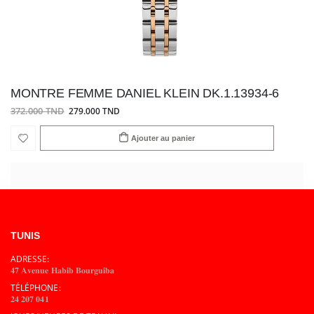
MONTRE FEMME DANIEL KLEIN DK.1.13934-6
372.000 TND
279.000 TND
Ajouter au panier
TUNIS
ADRESSE:
𝟒𝟕 𝐀𝐯𝐞𝐧𝐮𝐞 𝐇𝐚𝐛𝐢𝐛 𝐁𝐨𝐮𝐫𝐠𝐮𝐢𝐛𝐚
TÉLÉPHONE:
𝟐𝟒 𝟐𝟎𝟕 𝟎𝟒𝟏