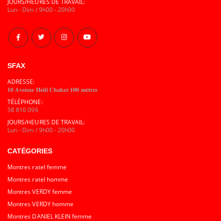
JOURS/HEURES DE TRAVAIL:
Lun - Dim / 9h00 - 20h00
SFAX
ADRESSE:
𝟏𝟎 𝐀𝐯𝐞𝐧𝐮𝐞 𝐇𝐞́𝐝𝐢 𝐂𝐡𝐚𝐤𝐞𝐫 𝟏𝟎𝟎 𝐦𝐞̀𝐭𝐫𝐞𝐬
TÉLÉPHONE:
58 816 096
JOURS/HEURES DE TRAVAIL:
Lun - Dim / 9h00 - 20h00
CATÉGORIES
Montres ratel femme
Montres ratel homme
Montres VERDY femme
Montres VERDY homme
Montres DANIEL KLEIN femme