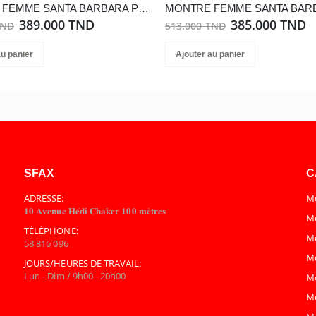
MONTRE FEMME SANTA BARBARA POLO SB.1.10569-4
389.000 TND
385.000 TND
TND
513.000 TND
au panier
Ajouter au panier
SFAX
C
ADRESSE:
Mo
𝟏𝟎 𝐀𝐯𝐞𝐧𝐮𝐞 𝐇𝐞́𝐝𝐢 𝐂𝐡𝐚𝐤𝐞𝐫 𝟏𝟎𝟎 𝐦𝐞̀𝐭𝐫𝐞𝐬
Mo
TÉLÉPHONE:
M
58 816 096
M
JOURS/HEURES DE TRAVAIL:
Lun - Dim / 9h00 - 20h00
M
M