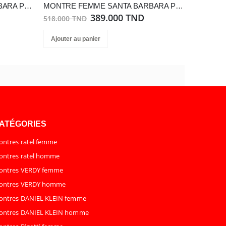
MONTRE FEMME SANTA BARBARA POLO SB.4.10019-5
MONTRE FEMME SANTA BARBARA POLO SB.1.10569-3
389.000 TND
518.000 TND
Ajouter au panier
ATÉGORIES
ntres ratel femme
ntres ratel homme
ontres VERDY femme
ontres VERDY homme
ontres DANIEL KLEIN femme
ontres DANIEL KLEIN homme