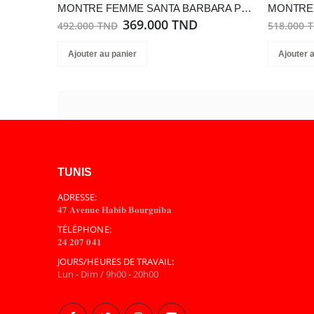
MONTRE FEMME SANTA BARBARA POLO SB.1.10259-3
369.000 TND
492.000 TND
518.000 
Ajouter au panier
Ajouter 
TUNIS
ADRESSE:
𝟒𝟕 𝐀𝐯𝐞𝐧𝐮𝐞 𝐇𝐚𝐛𝐢𝐛 𝐁𝐨𝐮𝐫𝐠𝐮𝐢𝐛𝐚
TÉLÉPHONE:
𝟐𝟒 𝟐𝟎𝟕 𝟎𝟒𝟏
JOURS/HEURES DE TRAVAIL:
Lun - Dim / 9h00 - 20h00