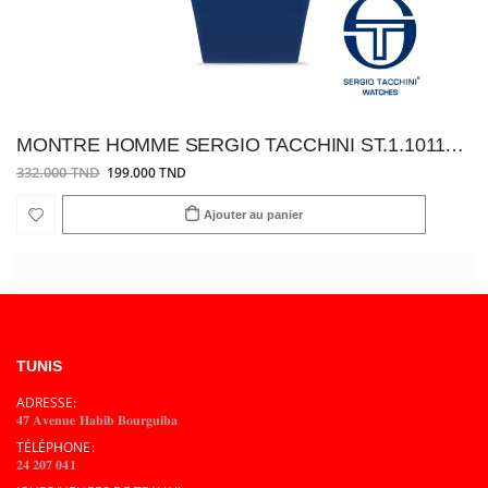
MONTRE HOMME SERGIO TACCHINI ST.1.10111-2
332.000 TND
199.000 TND
Ajouter au panier
TUNIS
ADRESSE:
𝟒𝟕 𝐀𝐯𝐞𝐧𝐮𝐞 𝐇𝐚𝐛𝐢𝐛 𝐁𝐨𝐮𝐫𝐠𝐮𝐢𝐛𝐚
TÉLÉPHONE:
𝟐𝟒 𝟐𝟎𝟕 𝟎𝟒𝟏