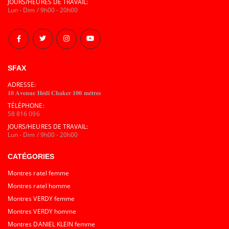
JOURS/HEURES DE TRAVAIL:
Lun - Dim / 9h00 - 20h00
SFAX
ADRESSE:
𝟏𝟎 𝐀𝐯𝐞𝐧𝐮𝐞 𝐇𝐞́𝐝𝐢 𝐂𝐡𝐚𝐤𝐞𝐫 𝟏𝟎𝟎 𝐦𝐞̀𝐭𝐫𝐞𝐬
TÉLÉPHONE:
58 816 096
JOURS/HEURES DE TRAVAIL:
Lun - Dim / 9h00 - 20h00
CATÉGORIES
Montres ratel femme
Montres ratel homme
Montres VERDY femme
Montres VERDY homme
Montres DANIEL KLEIN femme