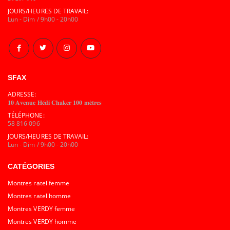
JOURS/HEURES DE TRAVAIL:
Lun - Dim / 9h00 - 20h00
SFAX
ADRESSE:
𝟏𝟎 𝐀𝐯𝐞𝐧𝐮𝐞 𝐇𝐞́𝐝𝐢 𝐂𝐡𝐚𝐤𝐞𝐫 𝟏𝟎𝟎 𝐦𝐞̀𝐭𝐫𝐞𝐬
TÉLÉPHONE:
58 816 096
JOURS/HEURES DE TRAVAIL:
Lun - Dim / 9h00 - 20h00
CATÉGORIES
Montres ratel femme
Montres ratel homme
Montres VERDY femme
Montres VERDY homme