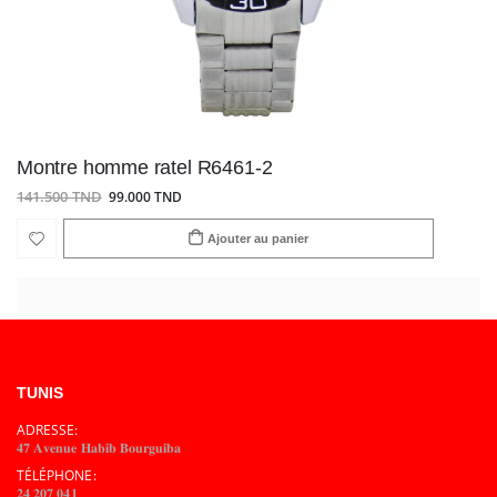
Montre homme ratel R6461-2
141.500 TND
99.000 TND
Ajouter au panier
TUNIS
ADRESSE:
𝟒𝟕 𝐀𝐯𝐞𝐧𝐮𝐞 𝐇𝐚𝐛𝐢𝐛 𝐁𝐨𝐮𝐫𝐠𝐮𝐢𝐛𝐚
TÉLÉPHONE:
𝟐𝟒 𝟐𝟎𝟕 𝟎𝟒𝟏