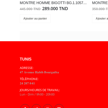
MONTRE HOMME BIGOTTI BG.1.10578-1
289.000 TND
445.000 TND
350.000 
Ajouter au panier
Ajouter 
TUNIS
ADRESSE:
𝟒𝟕 𝐀𝐯𝐞𝐧𝐮𝐞 𝐇𝐚𝐛𝐢𝐛 𝐁𝐨𝐮𝐫𝐠𝐮𝐢𝐛𝐚
TÉLÉPHONE:
𝟐𝟒 𝟐𝟎𝟕 𝟎𝟒𝟏
JOURS/HEURES DE TRAVAIL:
Lun - Dim / 9h00 - 20h00