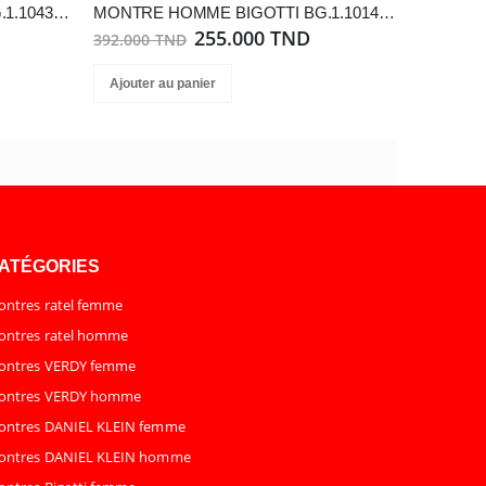
MONTRE HOMME BIGOTTI BG.1.10435-2
MONTRE HOMME BIGOTTI BG.1.10148-4
255.000 TND
392.000 TND
Ajouter au panier
ATÉGORIES
ntres ratel femme
ntres ratel homme
ontres VERDY femme
ontres VERDY homme
ontres DANIEL KLEIN femme
ontres DANIEL KLEIN homme