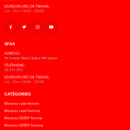
JOURS/HEURES DE TRAVAIL:
Lun - Dim / 9h00 - 20h00
SFAX
ADRESSE:
𝟏𝟎 𝐀𝐯𝐞𝐧𝐮𝐞 𝐇𝐞́𝐝𝐢 𝐂𝐡𝐚𝐤𝐞𝐫 𝟏𝟎𝟎 𝐦𝐞̀𝐭𝐫𝐞𝐬
TÉLÉPHONE:
58 816 096
JOURS/HEURES DE TRAVAIL:
Lun - Dim / 9h00 - 20h00
CATÉGORIES
Montres ratel femme
Montres ratel homme
Montres VERDY femme
Montres VERDY homme