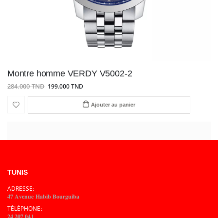
Montre homme VERDY V5002-2
284.000 TND
199.000 TND
Ajouter au panier
TUNIS
ADRESSE:
𝟒𝟕 𝐀𝐯𝐞𝐧𝐮𝐞 𝐇𝐚𝐛𝐢𝐛 𝐁𝐨𝐮𝐫𝐠𝐮𝐢𝐛𝐚
TÉLÉPHONE:
𝟐𝟒 𝟐𝟎𝟕 𝟎𝟒𝟏