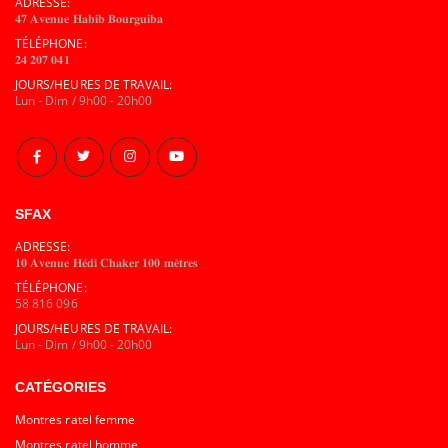
ADRESSE:
𝟒𝟕 𝐀𝐯𝐞𝐧𝐮𝐞 𝐇𝐚𝐛𝐢𝐛 𝐁𝐨𝐮𝐫𝐠𝐮𝐢𝐛𝐚
TÉLÉPHONE:
𝟐𝟒 𝟐𝟎𝟕 𝟎𝟒𝟏
JOURS/HEURES DE TRAVAIL:
Lun - Dim / 9h00 - 20h00
SFAX
ADRESSE:
𝟏𝟎 𝐀𝐯𝐞𝐧𝐮𝐞 𝐇𝐞́𝐝𝐢 𝐂𝐡𝐚𝐤𝐞𝐫 𝟏𝟎𝟎 𝐦𝐞̀𝐭𝐫𝐞𝐬
TÉLÉPHONE:
58 816 096
JOURS/HEURES DE TRAVAIL:
Lun - Dim / 9h00 - 20h00
CATÉGORIES
Montres ratel femme
Montres ratel homme