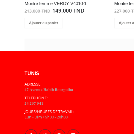
Montre femme VERDY V4010-1
Montre f
149.000 TND
213.000 TND
227.000 
Ajouter au panier
Ajouter 
TUNIS
ADRESSE:
𝟒𝟕 𝐀𝐯𝐞𝐧𝐮𝐞 𝐇𝐚𝐛𝐢𝐛 𝐁𝐨𝐮𝐫𝐠𝐮𝐢𝐛𝐚
TÉLÉPHONE:
𝟐𝟒 𝟐𝟎𝟕 𝟎𝟒𝟏
JOURS/HEURES DE TRAVAIL:
Lun - Dim / 9h00 - 20h00