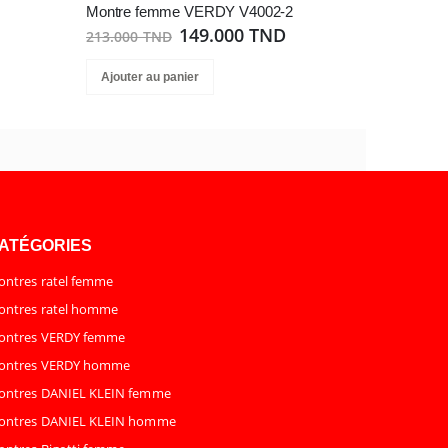
Montre femme VERDY V4002-2
149.000 TND
213.000 TND
Ajouter au panier
ATÉGORIES
ntres ratel femme
ntres ratel homme
ontres VERDY femme
ontres VERDY homme
ontres DANIEL KLEIN femme
ontres DANIEL KLEIN homme