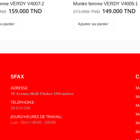
emme VERDY V4007-2
Montre femme VERDY V4005-1
159.000 TND
149.000 TND
TND
213.000 TND
au panier
Ajouter au panier
SFAX
C
ADRESSE:
Mo
𝟏𝟎 𝐀𝐯𝐞𝐧𝐮𝐞 𝐇𝐞́𝐝𝐢 𝐂𝐡𝐚𝐤𝐞𝐫 𝟏𝟎𝟎 𝐦𝐞̀𝐭𝐫𝐞𝐬
Mo
TÉLÉPHONE:
M
58 816 096
M
JOURS/HEURES DE TRAVAIL:
Lun - Dim / 9h00 - 20h00
M
M