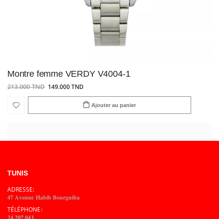
Montre femme VERDY V4004-1
213.000 TND
149.000 TND
Ajouter au panier
TUNIS
ADRESSE:
𝟒𝟕 𝐀𝐯𝐞𝐧𝐮𝐞 𝐇𝐚𝐛𝐢𝐛 𝐁𝐨𝐮𝐫𝐠𝐮𝐢𝐛𝐚
TÉLÉPHONE:
𝟐𝟒 𝟐𝟎𝟕 𝟎𝟒𝟏