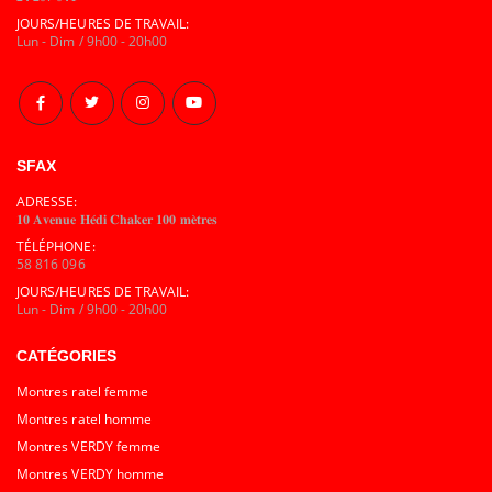
JOURS/HEURES DE TRAVAIL:
Lun - Dim / 9h00 - 20h00
SFAX
ADRESSE:
𝟏𝟎 𝐀𝐯𝐞𝐧𝐮𝐞 𝐇𝐞́𝐝𝐢 𝐂𝐡𝐚𝐤𝐞𝐫 𝟏𝟎𝟎 𝐦𝐞̀𝐭𝐫𝐞𝐬
TÉLÉPHONE:
58 816 096
JOURS/HEURES DE TRAVAIL:
Lun - Dim / 9h00 - 20h00
CATÉGORIES
Montres ratel femme
Montres ratel homme
Montres VERDY femme
Montres VERDY homme