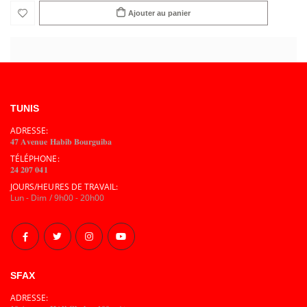
Ajouter au panier
TUNIS
ADRESSE:
𝟒𝟕 𝐀𝐯𝐞𝐧𝐮𝐞 𝐇𝐚𝐛𝐢𝐛 𝐁𝐨𝐮𝐫𝐠𝐮𝐢𝐛𝐚
TÉLÉPHONE:
𝟐𝟒 𝟐𝟎𝟕 𝟎𝟒𝟏
JOURS/HEURES DE TRAVAIL:
Lun - Dim / 9h00 - 20h00
SFAX
ADRESSE: