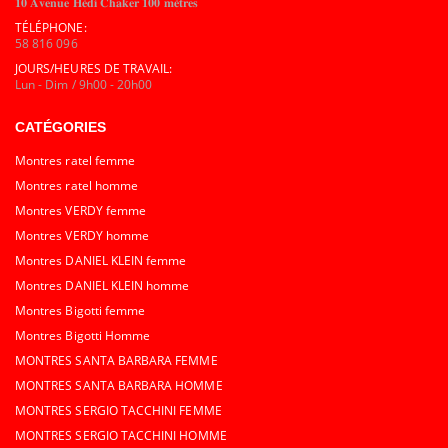
𝟏𝟎 𝐀𝐯𝐞𝐧𝐮𝐞 𝐇𝐞́𝐝𝐢 𝐂𝐡𝐚𝐤𝐞𝐫 𝟏𝟎𝟎 𝐦𝐞̀𝐭𝐫𝐞𝐬
TÉLÉPHONE:
58 816 096
JOURS/HEURES DE TRAVAIL:
Lun - Dim / 9h00 - 20h00
CATÉGORIES
Montres ratel femme
Montres ratel homme
Montres VERDY femme
Montres VERDY homme
Montres DANIEL KLEIN femme
Montres DANIEL KLEIN homme
Montres Bigotti femme
Montres Bigotti Homme
MONTRES SANTA BARBARA FEMME
MONTRES SANTA BARBARA HOMME
MONTRES SERGIO TACCHINI FEMME
MONTRES SERGIO TACCHINI HOMME