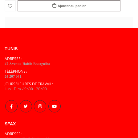
Ajouter au panier
TUNIS
ADRESSE:
𝟒𝟕 𝐀𝐯𝐞𝐧𝐮𝐞 𝐇𝐚𝐛𝐢𝐛 𝐁𝐨𝐮𝐫𝐠𝐮𝐢𝐛𝐚
TÉLÉPHONE:
𝟐𝟒 𝟐𝟎𝟕 𝟎𝟒𝟏
JOURS/HEURES DE TRAVAIL:
Lun - Dim / 9h00 - 20h00
SFAX
ADRESSE: