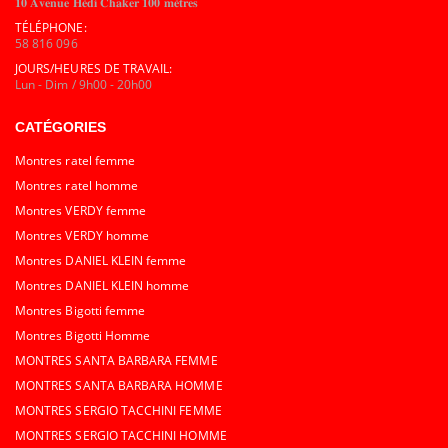
𝟏𝟎 𝐀𝐯𝐞𝐧𝐮𝐞 𝐇𝐞́𝐝𝐢 𝐂𝐡𝐚𝐤𝐞𝐫 𝟏𝟎𝟎 𝐦𝐞̀𝐭𝐫𝐞𝐬
TÉLÉPHONE:
58 816 096
JOURS/HEURES DE TRAVAIL:
Lun - Dim / 9h00 - 20h00
CATÉGORIES
Montres ratel femme
Montres ratel homme
Montres VERDY femme
Montres VERDY homme
Montres DANIEL KLEIN femme
Montres DANIEL KLEIN homme
Montres Bigotti femme
Montres Bigotti Homme
MONTRES SANTA BARBARA FEMME
MONTRES SANTA BARBARA HOMME
MONTRES SERGIO TACCHINI FEMME
MONTRES SERGIO TACCHINI HOMME