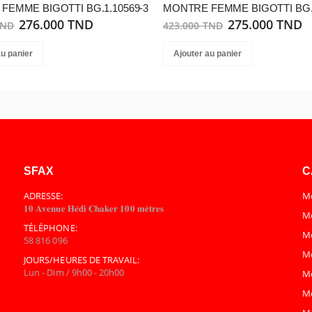
FEMME BIGOTTI BG.1.10569-3
MONTRE FEMME BIGOTTI BG.1
276.000 TND
275.000 TND
TND
423.000 TND
au panier
Ajouter au panier
SFAX
C
ADRESSE:
Mo
𝟏𝟎 𝐀𝐯𝐞𝐧𝐮𝐞 𝐇𝐞́𝐝𝐢 𝐂𝐡𝐚𝐤𝐞𝐫 𝟏𝟎𝟎 𝐦𝐞̀𝐭𝐫𝐞𝐬
Mo
TÉLÉPHONE:
M
58 816 096
M
JOURS/HEURES DE TRAVAIL:
Lun - Dim / 9h00 - 20h00
M
M