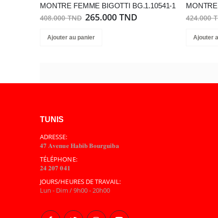
MONTRE FEMME BIGOTTI BG.1.10541-1
MONTRE 
265.000 TND
408.000 TND
424.000 
Ajouter au panier
Ajouter 
TUNIS
ADRESSE:
𝟒𝟕 𝐀𝐯𝐞𝐧𝐮𝐞 𝐇𝐚𝐛𝐢𝐛 𝐁𝐨𝐮𝐫𝐠𝐮𝐢𝐛𝐚
TÉLÉPHONE:
𝟐𝟒 𝟐𝟎𝟕 𝟎𝟒𝟏
JOURS/HEURES DE TRAVAIL:
Lun - Dim / 9h00 - 20h00