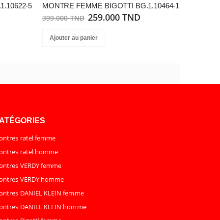
.10622-5
MONTRE FEMME BIGOTTI BG.1.10464-1
259.000 TND
399.000 TND
Ajouter au panier
ATÉGORIES
ntres ratel femme
ntres ratel homme
ontres VERDY femme
ontres VERDY homme
ontres DANIEL KLEIN femme
ontres DANIEL KLEIN homme