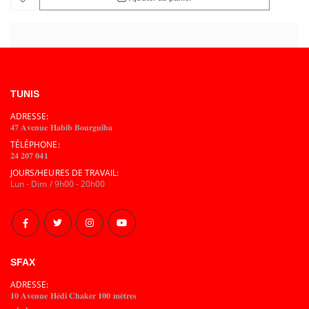
TUNIS
ADRESSE:
𝟒𝟕 𝐀𝐯𝐞𝐧𝐮𝐞 𝐇𝐚𝐛𝐢𝐛 𝐁𝐨𝐮𝐫𝐠𝐮𝐢𝐛𝐚
TÉLÉPHONE:
𝟐𝟒 𝟐𝟎𝟕 𝟎𝟒𝟏
JOURS/HEURES DE TRAVAIL:
Lun - Dim / 9h00 - 20h00
SFAX
ADRESSE:
𝟏𝟎 𝐀𝐯𝐞𝐧𝐮𝐞 𝐇𝐞́𝐝𝐢 𝐂𝐡𝐚𝐤𝐞𝐫 𝟏𝟎𝟎 𝐦𝐞̀𝐭𝐫𝐞𝐬