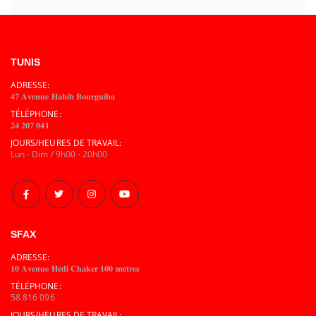
TUNIS
ADRESSE:
𝟒𝟕 𝐀𝐯𝐞𝐧𝐮𝐞 𝐇𝐚𝐛𝐢𝐛 𝐁𝐨𝐮𝐫𝐠𝐮𝐢𝐛𝐚
TÉLÉPHONE:
𝟐𝟒 𝟐𝟎𝟕 𝟎𝟒𝟏
JOURS/HEURES DE TRAVAIL:
Lun - Dim / 9h00 - 20h00
SFAX
ADRESSE:
𝟏𝟎 𝐀𝐯𝐞𝐧𝐮𝐞 𝐇𝐞́𝐝𝐢 𝐂𝐡𝐚𝐤𝐞𝐫 𝟏𝟎𝟎 𝐦𝐞̀𝐭𝐫𝐞𝐬
TÉLÉPHONE:
58 816 096
JOURS/HEURES DE TRAVAIL: