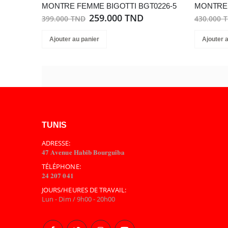
MONTRE FEMME BIGOTTI BGT0226-5
MONTRE 
259.000 TND
399.000 TND
430.000 
Ajouter au panier
Ajouter 
TUNIS
ADRESSE:
𝟒𝟕 𝐀𝐯𝐞𝐧𝐮𝐞 𝐇𝐚𝐛𝐢𝐛 𝐁𝐨𝐮𝐫𝐠𝐮𝐢𝐛𝐚
TÉLÉPHONE:
𝟐𝟒 𝟐𝟎𝟕 𝟎𝟒𝟏
JOURS/HEURES DE TRAVAIL:
Lun - Dim / 9h00 - 20h00