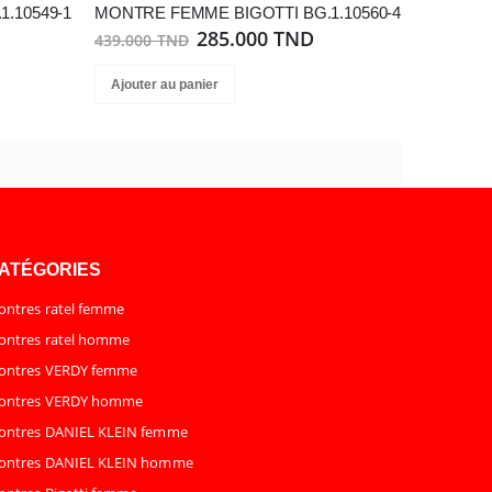
.10549-1
MONTRE FEMME BIGOTTI BG.1.10560-4
285.000 TND
439.000 TND
Ajouter au panier
ATÉGORIES
ntres ratel femme
ntres ratel homme
ontres VERDY femme
ontres VERDY homme
ontres DANIEL KLEIN femme
ontres DANIEL KLEIN homme