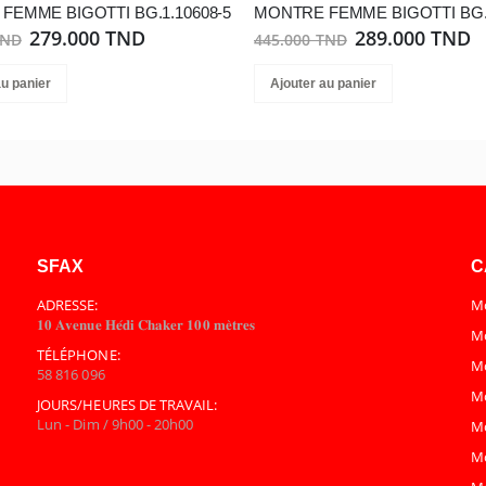
FEMME BIGOTTI BG.1.10608-5
MONTRE FEMME BIGOTTI BG.1
279.000 TND
289.000 TND
TND
445.000 TND
au panier
Ajouter au panier
SFAX
C
ADRESSE:
Mo
𝟏𝟎 𝐀𝐯𝐞𝐧𝐮𝐞 𝐇𝐞́𝐝𝐢 𝐂𝐡𝐚𝐤𝐞𝐫 𝟏𝟎𝟎 𝐦𝐞̀𝐭𝐫𝐞𝐬
Mo
TÉLÉPHONE:
M
58 816 096
M
JOURS/HEURES DE TRAVAIL:
Lun - Dim / 9h00 - 20h00
M
M