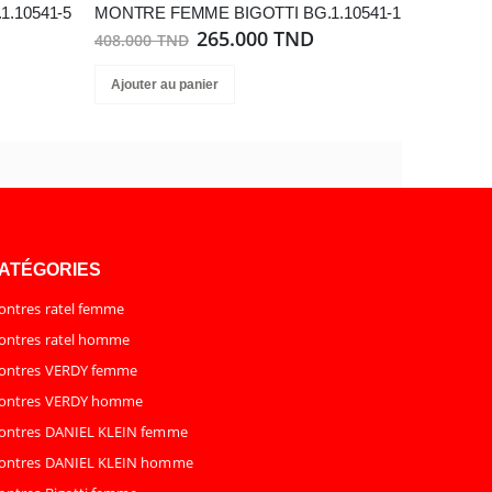
.10541-5
MONTRE FEMME BIGOTTI BG.1.10541-1
265.000 TND
408.000 TND
Ajouter au panier
ATÉGORIES
ntres ratel femme
ntres ratel homme
ontres VERDY femme
ontres VERDY homme
ontres DANIEL KLEIN femme
ontres DANIEL KLEIN homme