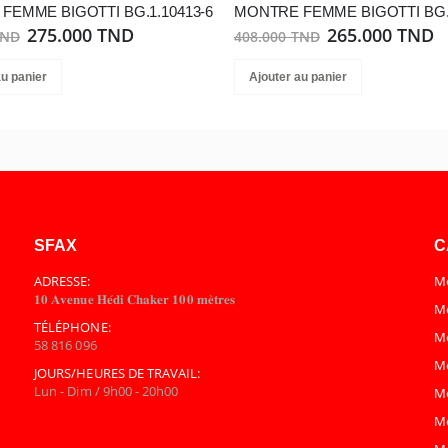
FEMME BIGOTTI BG.1.10413-6
MONTRE FEMME BIGOTTI BG.1
275.000 TND
265.000 TND
TND
408.000 TND
au panier
Ajouter au panier
SFAX
C
ADRESSE:
Mo
𝟏𝟎 𝐀𝐯𝐞𝐧𝐮𝐞 𝐇𝐞́𝐝𝐢 𝐂𝐡𝐚𝐤𝐞𝐫 𝟏𝟎𝟎 𝐦𝐞̀𝐭𝐫𝐞𝐬
Mo
TÉLÉPHONE:
M
58 816 096
M
JOURS/HEURES DE TRAVAIL:
Lun - Dim / 9h00 - 20h00
M
M