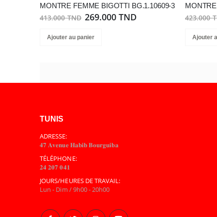
MONTRE FEMME BIGOTTI BG.1.10609-3
MONTRE 
269.000 TND
413.000 TND
423.000 
Ajouter au panier
Ajouter 
TUNIS
ADRESSE:
𝟒𝟕 𝐀𝐯𝐞𝐧𝐮𝐞 𝐇𝐚𝐛𝐢𝐛 𝐁𝐨𝐮𝐫𝐠𝐮𝐢𝐛𝐚
TÉLÉPHONE:
𝟐𝟒 𝟐𝟎𝟕 𝟎𝟒𝟏
JOURS/HEURES DE TRAVAIL:
Lun - Dim / 9h00 - 20h00