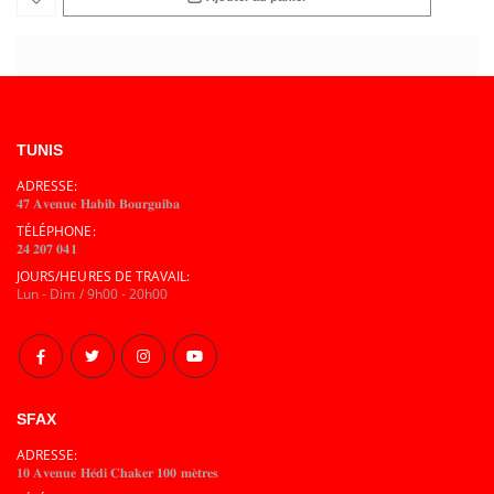
TUNIS
ADRESSE:
𝟒𝟕 𝐀𝐯𝐞𝐧𝐮𝐞 𝐇𝐚𝐛𝐢𝐛 𝐁𝐨𝐮𝐫𝐠𝐮𝐢𝐛𝐚
TÉLÉPHONE:
𝟐𝟒 𝟐𝟎𝟕 𝟎𝟒𝟏
JOURS/HEURES DE TRAVAIL:
Lun - Dim / 9h00 - 20h00
SFAX
ADRESSE:
𝟏𝟎 𝐀𝐯𝐞𝐧𝐮𝐞 𝐇𝐞́𝐝𝐢 𝐂𝐡𝐚𝐤𝐞𝐫 𝟏𝟎𝟎 𝐦𝐞̀𝐭𝐫𝐞𝐬