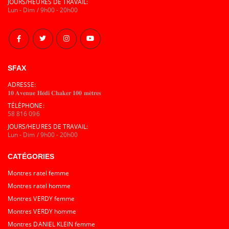
JOURS/HEURES DE TRAVAIL:
Lun - Dim / 9h00 - 20h00
SFAX
ADRESSE:
𝟏𝟎 𝐀𝐯𝐞𝐧𝐮𝐞 𝐇𝐞́𝐝𝐢 𝐂𝐡𝐚𝐤𝐞𝐫 𝟏𝟎𝟎 𝐦𝐞̀𝐭𝐫𝐞𝐬
TÉLÉPHONE:
58 816 096
JOURS/HEURES DE TRAVAIL:
Lun - Dim / 9h00 - 20h00
CATÉGORIES
Montres ratel femme
Montres ratel homme
Montres VERDY femme
Montres VERDY homme
Montres DANIEL KLEIN femme