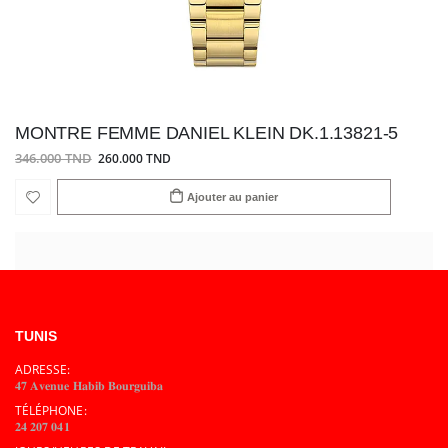
MONTRE FEMME DANIEL KLEIN DK.1.13821-5
346.000 TND
260.000 TND
Ajouter au panier
TUNIS
ADRESSE:
𝟒𝟕 𝐀𝐯𝐞𝐧𝐮𝐞 𝐇𝐚𝐛𝐢𝐛 𝐁𝐨𝐮𝐫𝐠𝐮𝐢𝐛𝐚
TÉLÉPHONE:
𝟐𝟒 𝟐𝟎𝟕 𝟎𝟒𝟏