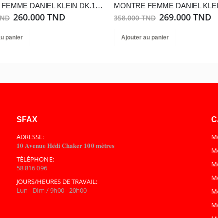
MONTRE FEMME DANIEL KLEIN DK.1.13765-1
260.000 TND
269.000 TND
TND
358.000 TND
au panier
Ajouter au panier
SFAX
C
ADRESSE:
Mo
𝟏𝟎 𝐀𝐯𝐞𝐧𝐮𝐞 𝐇𝐞́𝐝𝐢 𝐂𝐡𝐚𝐤𝐞𝐫 𝟏𝟎𝟎 𝐦𝐞̀𝐭𝐫𝐞𝐬
Mo
TÉLÉPHONE:
M
58 816 096
M
JOURS/HEURES DE TRAVAIL:
Lun - Dim / 9h00 - 20h00
M
M