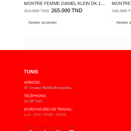
MONTRE FEMME DANIEL KLEIN DK.1.13940-1
265.000 TND
354.000 TND
346.000 
Ajouter au panier
Ajouter 
TUNIS
ADRESSE:
𝟒𝟕 𝐀𝐯𝐞𝐧𝐮𝐞 𝐇𝐚𝐛𝐢𝐛 𝐁𝐨𝐮𝐫𝐠𝐮𝐢𝐛𝐚
TÉLÉPHONE:
𝟐𝟒 𝟐𝟎𝟕 𝟎𝟒𝟏
JOURS/HEURES DE TRAVAIL:
Lun - Dim / 9h00 - 20h00