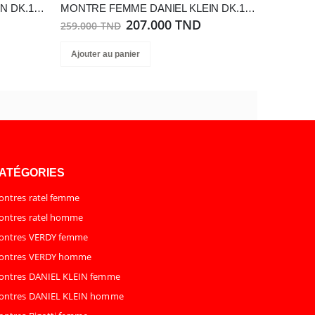
MONTRE FEMME DANIEL KLEIN DK.1.13969-5
MONTRE FEMME DANIEL KLEIN DK.1.13228-1
207.000 TND
259.000 TND
Ajouter au panier
ATÉGORIES
ntres ratel femme
ntres ratel homme
ontres VERDY femme
ontres VERDY homme
ontres DANIEL KLEIN femme
ontres DANIEL KLEIN homme