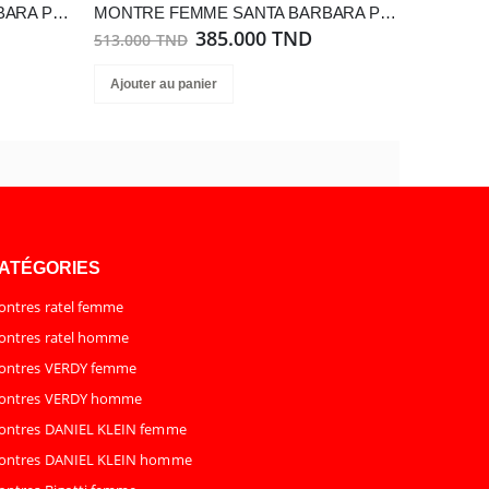
MONTRE FEMME SANTA BARBARA POLO SB.4.10017-4
MONTRE FEMME SANTA BARBARA POLO SB.4.10019-6
385.000 TND
513.000 TND
Ajouter au panier
ATÉGORIES
ntres ratel femme
ntres ratel homme
ontres VERDY femme
ontres VERDY homme
ontres DANIEL KLEIN femme
ontres DANIEL KLEIN homme