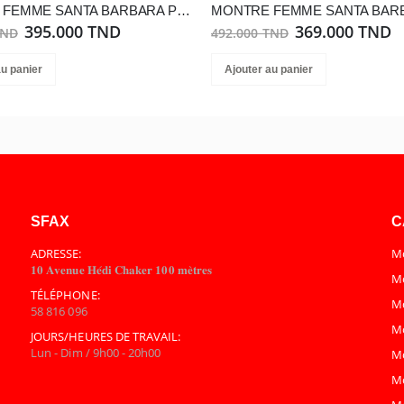
MONTRE FEMME SANTA BARBARA POLO SB.1.10639-2
395.000 TND
369.000 TND
TND
492.000 TND
au panier
Ajouter au panier
SFAX
C
ADRESSE:
Mo
𝟏𝟎 𝐀𝐯𝐞𝐧𝐮𝐞 𝐇𝐞́𝐝𝐢 𝐂𝐡𝐚𝐤𝐞𝐫 𝟏𝟎𝟎 𝐦𝐞̀𝐭𝐫𝐞𝐬
Mo
TÉLÉPHONE:
M
58 816 096
M
JOURS/HEURES DE TRAVAIL:
Lun - Dim / 9h00 - 20h00
M
M