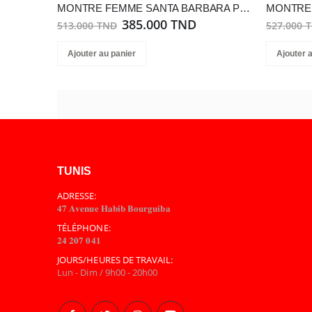
MONTRE FEMME SANTA BARBARA POLO SB.1.10624-2
385.000 TND
513.000 TND
527.000 
Ajouter au panier
Ajouter 
TUNIS
ADRESSE:
𝟒𝟕 𝐀𝐯𝐞𝐧𝐮𝐞 𝐇𝐚𝐛𝐢𝐛 𝐁𝐨𝐮𝐫𝐠𝐮𝐢𝐛𝐚
TÉLÉPHONE:
𝟐𝟒 𝟐𝟎𝟕 𝟎𝟒𝟏
JOURS/HEURES DE TRAVAIL:
Lun - Dim / 9h00 - 20h00