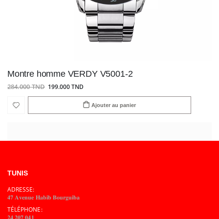
Montre homme VERDY V5001-2
284.000 TND
199.000 TND
Ajouter au panier
TUNIS
ADRESSE:
𝟒𝟕 𝐀𝐯𝐞𝐧𝐮𝐞 𝐇𝐚𝐛𝐢𝐛 𝐁𝐨𝐮𝐫𝐠𝐮𝐢𝐛𝐚
TÉLÉPHONE:
𝟐𝟒 𝟐𝟎𝟕 𝟎𝟒𝟏