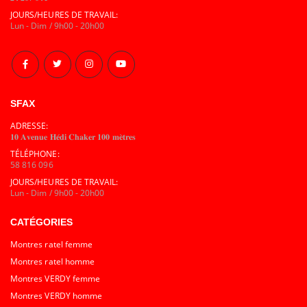
JOURS/HEURES DE TRAVAIL:
Lun - Dim / 9h00 - 20h00
SFAX
ADRESSE:
𝟏𝟎 𝐀𝐯𝐞𝐧𝐮𝐞 𝐇𝐞́𝐝𝐢 𝐂𝐡𝐚𝐤𝐞𝐫 𝟏𝟎𝟎 𝐦𝐞̀𝐭𝐫𝐞𝐬
TÉLÉPHONE:
58 816 096
JOURS/HEURES DE TRAVAIL:
Lun - Dim / 9h00 - 20h00
CATÉGORIES
Montres ratel femme
Montres ratel homme
Montres VERDY femme
Montres VERDY homme