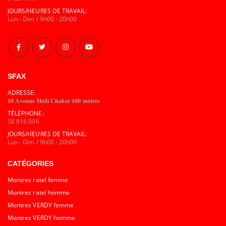
JOURS/HEURES DE TRAVAIL:
Lun - Dim / 9h00 - 20h00
SFAX
ADRESSE:
𝟏𝟎 𝐀𝐯𝐞𝐧𝐮𝐞 𝐇𝐞́𝐝𝐢 𝐂𝐡𝐚𝐤𝐞𝐫 𝟏𝟎𝟎 𝐦𝐞̀𝐭𝐫𝐞𝐬
TÉLÉPHONE:
58 816 096
JOURS/HEURES DE TRAVAIL:
Lun - Dim / 9h00 - 20h00
CATÉGORIES
Montres ratel femme
Montres ratel homme
Montres VERDY femme
Montres VERDY homme