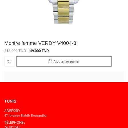
Montre femme VERDY V4004-3
213.000 TND
149.000 TND
Ajouter au panier
TUNIS
ADRESSE:
𝟒𝟕 𝐀𝐯𝐞𝐧𝐮𝐞 𝐇𝐚𝐛𝐢𝐛 𝐁𝐨𝐮𝐫𝐠𝐮𝐢𝐛𝐚
TÉLÉPHONE:
𝟐𝟒 𝟐𝟎𝟕 𝟎𝟒𝟏