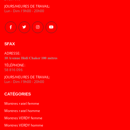
JOURS/HEURES DE TRAVAIL:
Lun - Dim / 9h00 - 20h00
SFAX
ADRESSE:
𝟏𝟎 𝐀𝐯𝐞𝐧𝐮𝐞 𝐇𝐞́𝐝𝐢 𝐂𝐡𝐚𝐤𝐞𝐫 𝟏𝟎𝟎 𝐦𝐞̀𝐭𝐫𝐞𝐬
TÉLÉPHONE:
58 816 096
JOURS/HEURES DE TRAVAIL:
Lun - Dim / 9h00 - 20h00
CATÉGORIES
Montres ratel femme
Montres ratel homme
Montres VERDY femme
Montres VERDY homme