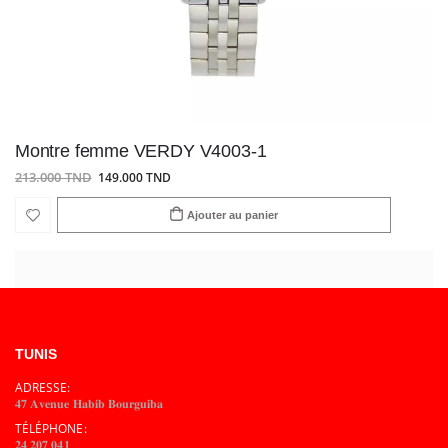
Montre femme VERDY V4003-1
213.000 TND
149.000 TND
Ajouter au panier
TUNIS
ADRESSE:
𝟒𝟕 𝐀𝐯𝐞𝐧𝐮𝐞 𝐇𝐚𝐛𝐢𝐛 𝐁𝐨𝐮𝐫𝐠𝐮𝐢𝐛𝐚
TÉLÉPHONE:
𝟐𝟒 𝟐𝟎𝟕 𝟎𝟒𝟏