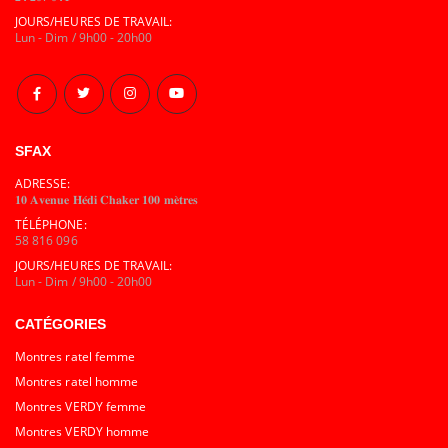
JOURS/HEURES DE TRAVAIL:
Lun - Dim / 9h00 - 20h00
SFAX
ADRESSE:
𝟏𝟎 𝐀𝐯𝐞𝐧𝐮𝐞 𝐇𝐞́𝐝𝐢 𝐂𝐡𝐚𝐤𝐞𝐫 𝟏𝟎𝟎 𝐦𝐞̀𝐭𝐫𝐞𝐬
TÉLÉPHONE:
58 816 096
JOURS/HEURES DE TRAVAIL:
Lun - Dim / 9h00 - 20h00
CATÉGORIES
Montres ratel femme
Montres ratel homme
Montres VERDY femme
Montres VERDY homme