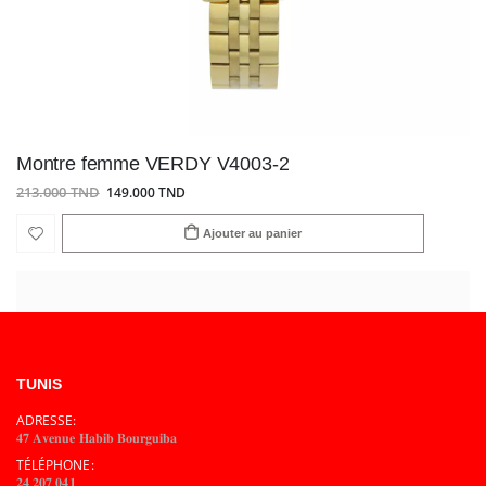
Montre femme VERDY V4003-2
213.000 TND
149.000 TND
Ajouter au panier
TUNIS
ADRESSE:
𝟒𝟕 𝐀𝐯𝐞𝐧𝐮𝐞 𝐇𝐚𝐛𝐢𝐛 𝐁𝐨𝐮𝐫𝐠𝐮𝐢𝐛𝐚
TÉLÉPHONE:
𝟐𝟒 𝟐𝟎𝟕 𝟎𝟒𝟏