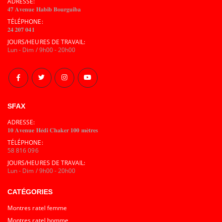
ADRESSE:
𝟒𝟕 𝐀𝐯𝐞𝐧𝐮𝐞 𝐇𝐚𝐛𝐢𝐛 𝐁𝐨𝐮𝐫𝐠𝐮𝐢𝐛𝐚
TÉLÉPHONE:
𝟐𝟒 𝟐𝟎𝟕 𝟎𝟒𝟏
JOURS/HEURES DE TRAVAIL:
Lun - Dim / 9h00 - 20h00
SFAX
ADRESSE:
𝟏𝟎 𝐀𝐯𝐞𝐧𝐮𝐞 𝐇𝐞́𝐝𝐢 𝐂𝐡𝐚𝐤𝐞𝐫 𝟏𝟎𝟎 𝐦𝐞̀𝐭𝐫𝐞𝐬
TÉLÉPHONE:
58 816 096
JOURS/HEURES DE TRAVAIL:
Lun - Dim / 9h00 - 20h00
CATÉGORIES
Montres ratel femme
Montres ratel homme