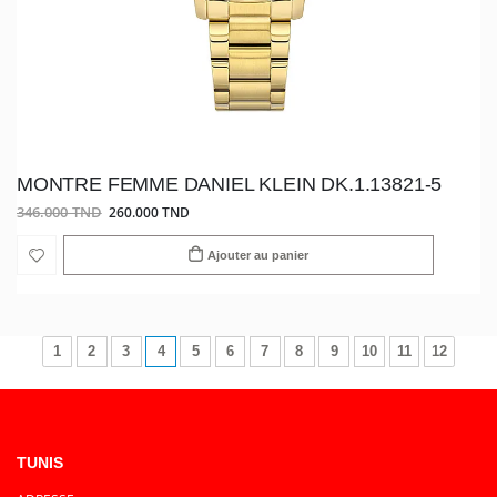
MONTRE FEMME DANIEL KLEIN DK.1.13821-5
346.000 TND
260.000 TND
Ajouter au panier
1
2
3
4
5
6
7
8
9
10
11
12
TUNIS