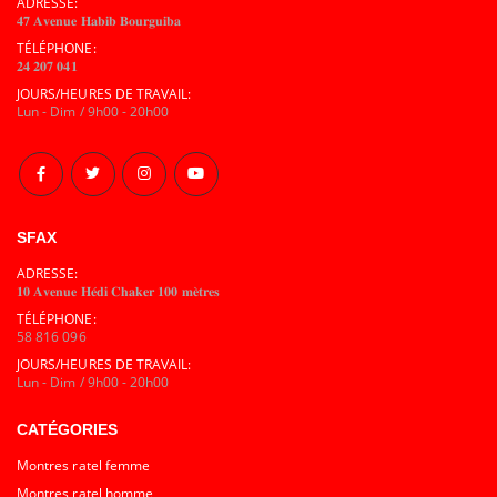
ADRESSE:
𝟒𝟕 𝐀𝐯𝐞𝐧𝐮𝐞 𝐇𝐚𝐛𝐢𝐛 𝐁𝐨𝐮𝐫𝐠𝐮𝐢𝐛𝐚
TÉLÉPHONE:
𝟐𝟒 𝟐𝟎𝟕 𝟎𝟒𝟏
JOURS/HEURES DE TRAVAIL:
Lun - Dim / 9h00 - 20h00
SFAX
ADRESSE:
𝟏𝟎 𝐀𝐯𝐞𝐧𝐮𝐞 𝐇𝐞́𝐝𝐢 𝐂𝐡𝐚𝐤𝐞𝐫 𝟏𝟎𝟎 𝐦𝐞̀𝐭𝐫𝐞𝐬
TÉLÉPHONE:
58 816 096
JOURS/HEURES DE TRAVAIL:
Lun - Dim / 9h00 - 20h00
CATÉGORIES
Montres ratel femme
Montres ratel homme