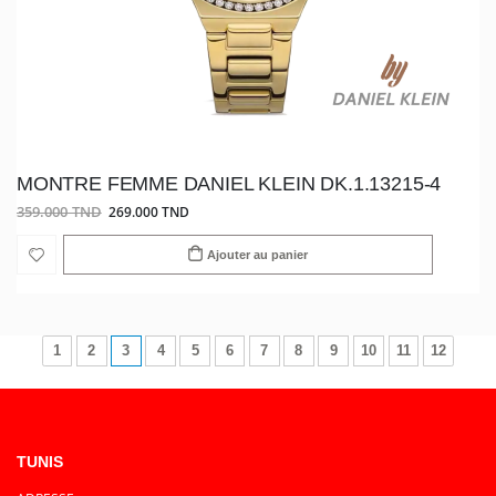
MONTRE FEMME DANIEL KLEIN DK.1.13215-4
359.000 TND
269.000 TND
Ajouter au panier
1
2
3
4
5
6
7
8
9
10
11
12
TUNIS