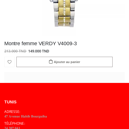
Montre femme VERDY V4009-3
213.000 TND
149.000 TND
Ajouter au panier
TUNIS
ADRESSE:
𝟒𝟕 𝐀𝐯𝐞𝐧𝐮𝐞 𝐇𝐚𝐛𝐢𝐛 𝐁𝐨𝐮𝐫𝐠𝐮𝐢𝐛𝐚
TÉLÉPHONE:
𝟐𝟒 𝟐𝟎𝟕 𝟎𝟒𝟏