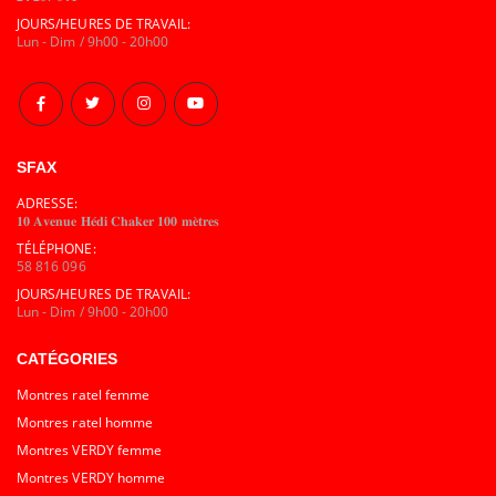
JOURS/HEURES DE TRAVAIL:
Lun - Dim / 9h00 - 20h00
SFAX
ADRESSE:
𝟏𝟎 𝐀𝐯𝐞𝐧𝐮𝐞 𝐇𝐞́𝐝𝐢 𝐂𝐡𝐚𝐤𝐞𝐫 𝟏𝟎𝟎 𝐦𝐞̀𝐭𝐫𝐞𝐬
TÉLÉPHONE:
58 816 096
JOURS/HEURES DE TRAVAIL:
Lun - Dim / 9h00 - 20h00
CATÉGORIES
Montres ratel femme
Montres ratel homme
Montres VERDY femme
Montres VERDY homme