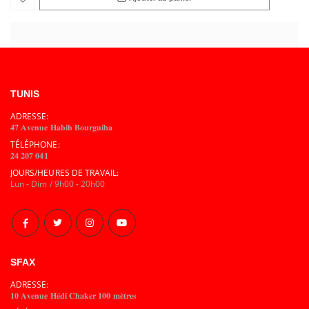
TUNIS
ADRESSE:
𝟒𝟕 𝐀𝐯𝐞𝐧𝐮𝐞 𝐇𝐚𝐛𝐢𝐛 𝐁𝐨𝐮𝐫𝐠𝐮𝐢𝐛𝐚
TÉLÉPHONE:
𝟐𝟒 𝟐𝟎𝟕 𝟎𝟒𝟏
JOURS/HEURES DE TRAVAIL:
Lun - Dim / 9h00 - 20h00
SFAX
ADRESSE:
𝟏𝟎 𝐀𝐯𝐞𝐧𝐮𝐞 𝐇𝐞́𝐝𝐢 𝐂𝐡𝐚𝐤𝐞𝐫 𝟏𝟎𝟎 𝐦𝐞̀𝐭𝐫𝐞𝐬