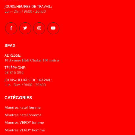
JOURS/HEURES DE TRAVAIL:
Lun - Dim / 9h00 - 20h00
SFAX
ADRESSE:
𝟏𝟎 𝐀𝐯𝐞𝐧𝐮𝐞 𝐇𝐞́𝐝𝐢 𝐂𝐡𝐚𝐤𝐞𝐫 𝟏𝟎𝟎 𝐦𝐞̀𝐭𝐫𝐞𝐬
TÉLÉPHONE:
58 816 096
JOURS/HEURES DE TRAVAIL:
Lun - Dim / 9h00 - 20h00
CATÉGORIES
Montres ratel femme
Montres ratel homme
Montres VERDY femme
Montres VERDY homme