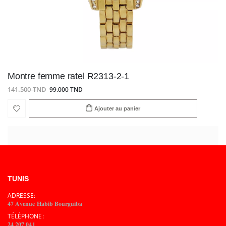
Montre femme ratel R2313-2-1
141.500 TND
99.000 TND
Ajouter au panier
TUNIS
ADRESSE:
𝟒𝟕 𝐀𝐯𝐞𝐧𝐮𝐞 𝐇𝐚𝐛𝐢𝐛 𝐁𝐨𝐮𝐫𝐠𝐮𝐢𝐛𝐚
TÉLÉPHONE:
𝟐𝟒 𝟐𝟎𝟕 𝟎𝟒𝟏