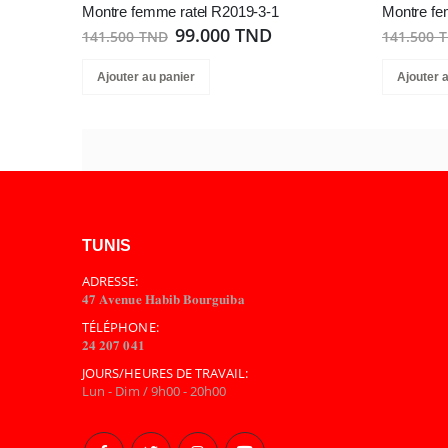
Montre femme ratel R2019-3-1
Montre fe
99.000 TND
141.500 TND
141.500 
Ajouter au panier
Ajouter 
TUNIS
ADRESSE:
𝟒𝟕 𝐀𝐯𝐞𝐧𝐮𝐞 𝐇𝐚𝐛𝐢𝐛 𝐁𝐨𝐮𝐫𝐠𝐮𝐢𝐛𝐚
TÉLÉPHONE:
𝟐𝟒 𝟐𝟎𝟕 𝟎𝟒𝟏
JOURS/HEURES DE TRAVAIL:
Lun - Dim / 9h00 - 20h00