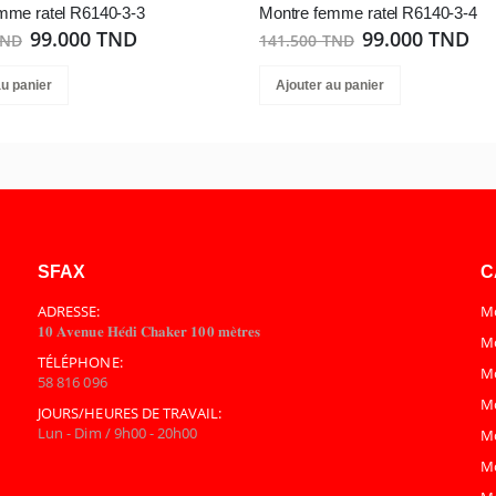
mme ratel R6140-3-3
Montre femme ratel R6140-3-4
99.000 TND
99.000 TND
TND
141.500 TND
au panier
Ajouter au panier
SFAX
C
ADRESSE:
Mo
𝟏𝟎 𝐀𝐯𝐞𝐧𝐮𝐞 𝐇𝐞́𝐝𝐢 𝐂𝐡𝐚𝐤𝐞𝐫 𝟏𝟎𝟎 𝐦𝐞̀𝐭𝐫𝐞𝐬
Mo
TÉLÉPHONE:
M
58 816 096
M
JOURS/HEURES DE TRAVAIL:
Lun - Dim / 9h00 - 20h00
M
M