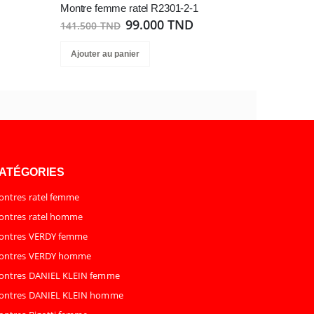
Montre femme ratel R2301-2-1
99.000 TND
141.500 TND
Ajouter au panier
ATÉGORIES
ntres ratel femme
ntres ratel homme
ontres VERDY femme
ontres VERDY homme
ontres DANIEL KLEIN femme
ontres DANIEL KLEIN homme