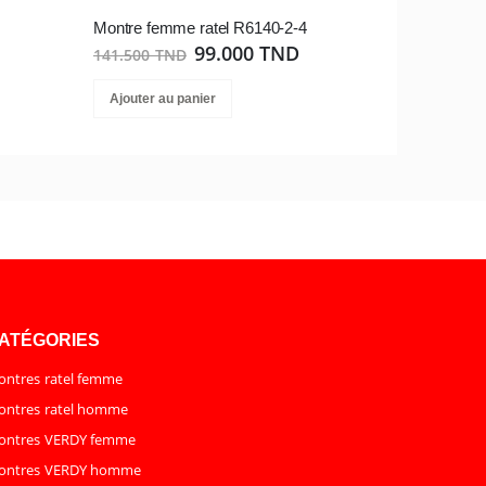
Montre femme ratel R6140-2-4
99.000 TND
141.500 TND
Ajouter au panier
ATÉGORIES
ntres ratel femme
ntres ratel homme
ontres VERDY femme
ontres VERDY homme