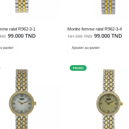
mme ratel R962-3-1
Montre femme ratel R962-3-4
99.000 TND
99.000 TND
TND
141.500 TND
au panier
Ajouter au panier
PROMO