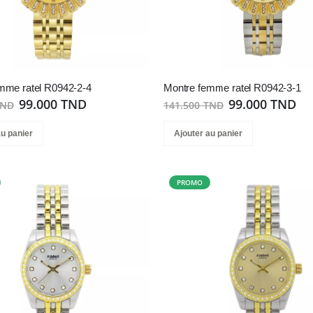
mme ratel R0942-2-4
Montre femme ratel R0942-3-1
99.000 TND
99.000 TND
TND
141.500 TND
au panier
Ajouter au panier
PROMO