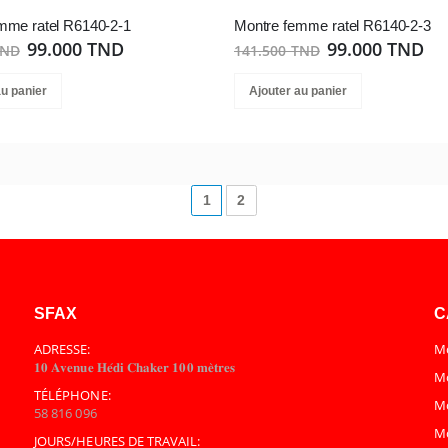
mme ratel R6140-2-1
Montre femme ratel R6140-2-3
99.000 TND
99.000 TND
TND
141.500 TND
au panier
Ajouter au panier
1
2
SFAX
C
ADRESSE:
Mo
𝟏𝟎 𝐀𝐯𝐞𝐧𝐮𝐞 𝐇𝐞́𝐝𝐢 𝐂𝐡𝐚𝐤𝐞𝐫 𝟏𝟎𝟎 𝐦𝐞̀𝐭𝐫𝐞𝐬
Mo
TÉLÉPHONE:
M
58 816 096
M
JOURS/HEURES DE TRAVAIL: