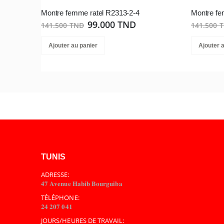
Montre femme ratel R2313-2-4
Montre fe
99.000 TND
141.500 TND
141.500 
Ajouter au panier
Ajouter 
TUNIS
ADRESSE:
𝟒𝟕 𝐀𝐯𝐞𝐧𝐮𝐞 𝐇𝐚𝐛𝐢𝐛 𝐁𝐨𝐮𝐫𝐠𝐮𝐢𝐛𝐚
TÉLÉPHONE:
𝟐𝟒 𝟐𝟎𝟕 𝟎𝟒𝟏
JOURS/HEURES DE TRAVAIL: