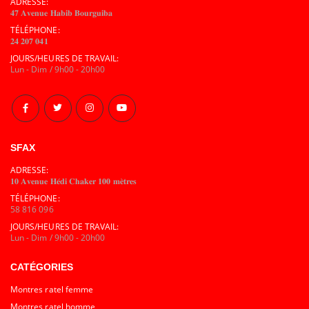
ADRESSE:
𝟒𝟕 𝐀𝐯𝐞𝐧𝐮𝐞 𝐇𝐚𝐛𝐢𝐛 𝐁𝐨𝐮𝐫𝐠𝐮𝐢𝐛𝐚
TÉLÉPHONE:
𝟐𝟒 𝟐𝟎𝟕 𝟎𝟒𝟏
JOURS/HEURES DE TRAVAIL:
Lun - Dim / 9h00 - 20h00
SFAX
ADRESSE:
𝟏𝟎 𝐀𝐯𝐞𝐧𝐮𝐞 𝐇𝐞́𝐝𝐢 𝐂𝐡𝐚𝐤𝐞𝐫 𝟏𝟎𝟎 𝐦𝐞̀𝐭𝐫𝐞𝐬
TÉLÉPHONE:
58 816 096
JOURS/HEURES DE TRAVAIL:
Lun - Dim / 9h00 - 20h00
CATÉGORIES
Montres ratel femme
Montres ratel homme