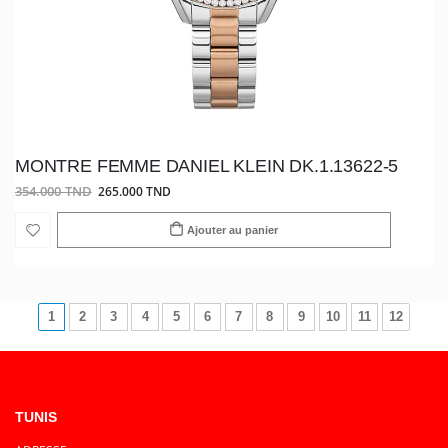
MONTRE FEMME DANIEL KLEIN DK.1.13622-5
354.000 TND
265.000 TND
Ajouter au panier
1
2
3
4
5
6
7
8
9
10
11
12
TUNIS