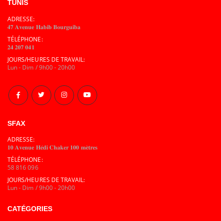
TUNIS
ADRESSE:
𝟒𝟕 𝐀𝐯𝐞𝐧𝐮𝐞 𝐇𝐚𝐛𝐢𝐛 𝐁𝐨𝐮𝐫𝐠𝐮𝐢𝐛𝐚
TÉLÉPHONE:
𝟐𝟒 𝟐𝟎𝟕 𝟎𝟒𝟏
JOURS/HEURES DE TRAVAIL:
Lun - Dim / 9h00 - 20h00
SFAX
ADRESSE:
𝟏𝟎 𝐀𝐯𝐞𝐧𝐮𝐞 𝐇𝐞́𝐝𝐢 𝐂𝐡𝐚𝐤𝐞𝐫 𝟏𝟎𝟎 𝐦𝐞̀𝐭𝐫𝐞𝐬
TÉLÉPHONE:
58 816 096
JOURS/HEURES DE TRAVAIL:
Lun - Dim / 9h00 - 20h00
CATÉGORIES